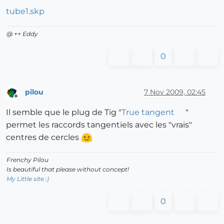
tube1.skp
@ ++ Eddy
0
pilou
7 Nov 2009, 02:45
Offline
Il semble que le plug de Tig "
True tangent
"
permet les raccords tangentiels avec les "vrais"
centres de cercles
Frenchy Pilou
Is beautiful that please without concept!
My Little site :)
0