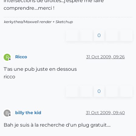
intersections de droites...j'espère me faire
comprendre....merci !
kerkythea/Maxwell render + Sketchup
0
Ricco
31 Oct 2009, 09:26
R
Offline
T'as une pub juste en dessous
ricco
0
billy the kid
31 Oct 2009, 09:40
B
Offline
Bah je suis à la recherche d'un plug gratuit....