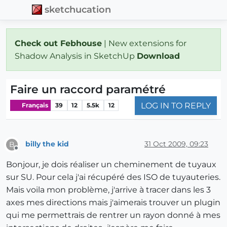
sketchucation
Check out Febhouse
| New extensions for
Shadow Analysis in SketchUp
Download
Faire un raccord paramétré
LOG IN TO REPLY
Français
39
12
5.5k
12
billy the kid
31 Oct 2009, 09:23
B
Offline
Bonjour, je dois réaliser un cheminement de tuyaux
sur SU. Pour cela j'ai récupéré des ISO de tuyauteries.
Mais voila mon problème, j'arrive à tracer dans les 3
axes mes directions mais j'aimerais trouver un plugin
qui me permettrais de rentrer un rayon donné à mes