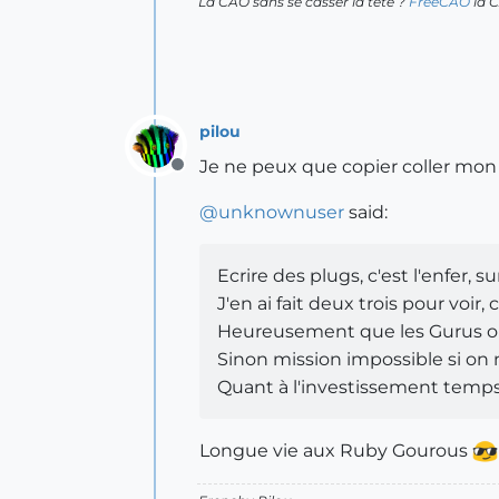
La CAO sans se casser la tête ?
FreeCAO
la C
pilou
Je ne peux que copier coller mo
Offline
@
unknownuser
said:
Ecrire des plugs, c'est l'enfer,
J'en ai fait deux trois pour voir,
Heureusement que les Gurus on
Sinon mission impossible si on
Quant à l'investissement temps
Longue vie aux Ruby Gourous