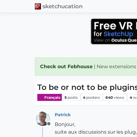
sketchucation
Check out Febhouse
| New extensions
To be or not to be plugins
Français
5
posts
4
posters
640
views
4
w
Patrick
Bonjour,
Offline
suite aux discussions sur les plug,