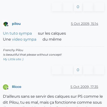
0
pilou
5 Oct 2009, 15:14
Offline
Un tuto sympa
sur les calques
Une
video sympa
du même
Frenchy Pilou
Is beautiful that please without concept!
My Little site :)
0
Ricco
5 Oct 2009, 17:35
R
Offline
D'ailleurs sans se servir des calques sur PS comme le
dit Pilou, tu es mal, mais ça fonctionne comme sous