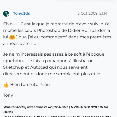
Tony.3ds
5 Oct 2009, 21:14
T
Offline
Eh oui !! C’est la que je regrette de n’avoir suivi qu’à
moitié les cours Photoshop de Didier Bur (pardon à
lui
) que j’ai eu comme prof. dans mes premières
années d’archi...
Je ne m’intéressais pas assez à ce soft à l’époque
(quel abruti je fais…) par rapport à Illustrator,
Sketchup et Autocad qui nous servaient
directement et donc me semblaient plus utile…
Bien ton tuto Pilou
Tony
Win10 64bits | Intel Core i7 4790k 4 GHz | NVIDIA GTX 970 | 16 Go
DDR3
iMac Retina 5K OSX 10.13.6 | Intel Core i7 4 GHz | AMD Radeon R9 |