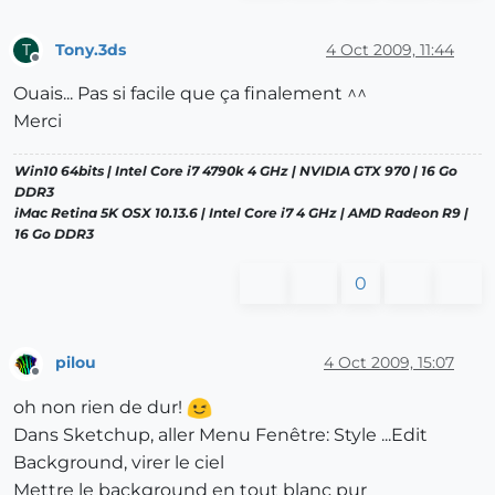
Tony.3ds
4 Oct 2009, 11:44
T
Offline
Ouais... Pas si facile que ça finalement ^^
Merci
Win10 64bits | Intel Core i7 4790k 4 GHz | NVIDIA GTX 970 | 16 Go
DDR3
iMac Retina 5K OSX 10.13.6 | Intel Core i7 4 GHz | AMD Radeon R9 |
16 Go DDR3
0
pilou
4 Oct 2009, 15:07
Offline
oh non rien de dur!
Dans Sketchup, aller Menu Fenêtre: Style ...Edit
Background, virer le ciel
Mettre le background en tout blanc pur