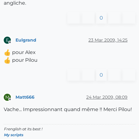
angliche.
0
Eulgrand
23 Mar 2009, 14:25
E
Offline
pour Alex
pour Pilou
0
Matt666
24 Mar 2009, 08:09
M
Offline
Vache... Impressionnant quand même !! Merci Pilou!
Frenglish at its best !
My scripts