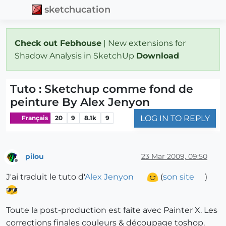
sketchucation
Check out Febhouse
| New extensions for
Shadow Analysis in SketchUp
Download
Tuto : Sketchup comme fond de
peinture By Alex Jenyon
LOG IN TO REPLY
Français
20
9
8.1k
9
pilou
23 Mar 2009, 09:50
Offline
J'ai traduit le tuto d'
Alex Jenyon
(
son site
)
Toute la post-production est faite avec Painter X. Les
corrections finales couleurs & découpage toshop.