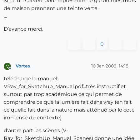
Si j’ai un sol vert pour représenter le gazon mes murs
de maison prennent une teinte verte.
…
D’avance merci.
0
Vortex
10 Jan 2009, 14:18
V
Offline
telécharge le manuel:
VRay_for_Sketchup_Manual.pdf...très instructif et
surtout pas trop académique ce qui permet de
comprendre ce que la lumière fait dans vray (en fait
ce quelle fait dans la nature mais atténué par le coté
immense du contexte).
d'autre part les scènes (V-
Ray_for_SketchUp_Manual_Scenes) donne une idée