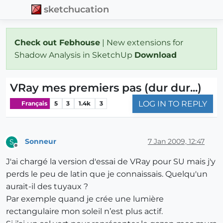
sketchucation
Check out Febhouse
| New extensions for
Shadow Analysis in SketchUp
Download
VRay mes premiers pas (dur dur...)
LOG IN TO REPLY
Français
5
3
1.4k
3
Sonneur
7 Jan 2009, 12:47
S
Offline
J'ai chargé la version d'essai de VRay pour SU mais j'y
perds le peu de latin que je connaissais. Quelqu'un
aurait-il des tuyaux ?
Par exemple quand je crée une lumière
rectangulaire mon soleil n’est plus actif.