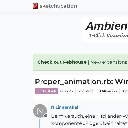
sketchucation
Check out Febhouse
| New extensions
Proper_animation.rb: Wi
Deutsch
8
posts
3
posters
8.6k
views
3
w
N Lindenthal
N
Beim Versuch, eine »Holländer«
Offline
Komponente »Flügel« beinhaltet