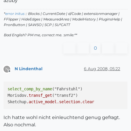
azuby
*
error initus
:: Blocks | CurrentDate | d/Code | extensionmanager |
FFlipper | HideEdges | MeasuredArea | ModelHistory
| PluginsHelp |
PronButton | SAWSO | SCP | SU²CATT
Bad English? PM me, correct me. :smile:**
0
N Lindenthal
6 Aug 2008, 05:22
N
Offline
select_comp_by_name
("Fahrstuhl")

Morisdov
.transf_get
("transf2")

Sketchup
.active_model
.selection
.clear
Ich hatte wohl nicht einleuchtend genug gefragt.
Also nochmal.