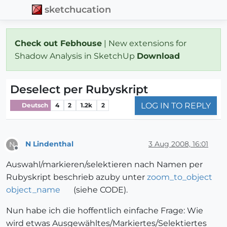
sketchucation
Check out Febhouse
| New extensions for
Shadow Analysis in SketchUp
Download
Deselect per Rubyskript
LOG IN TO REPLY
Deutsch
4
2
1.2k
2
N Lindenthal
3 Aug 2008, 16:01
N
Offline
Auswahl/markieren/selektieren nach Namen per
Rubyskript beschrieb azuby unter
zoom_to_object
object_name
(siehe CODE).
Nun habe ich die hoffentlich einfache Frage: Wie
wird etwas Ausgewähltes/Markiertes/Selektiertes