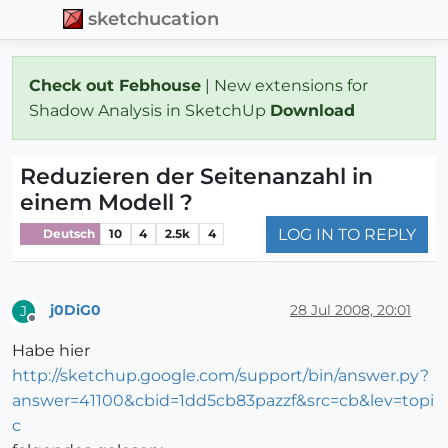
sketchucation
Check out Febhouse
| New extensions for
Shadow Analysis in SketchUp
Download
Reduzieren der Seitenanzahl in
einem Modell ?
LOG IN TO REPLY
Deutsch
10
4
2.5k
4
j0DiG0
28 Jul 2008, 20:01
J
Offline
Habe hier
http://sketchup.google.com/support/bin/answer.py?
answer=41100&cbid=1dd5cb83pazzf&src=cb&lev=topi
c