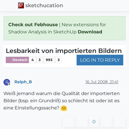
sketchucation
Check out Febhouse
| New extensions for
Shadow Analysis in SketchUp
Download
Lesbarkeit von importierten Bildern
LOG IN TO REPLY
Deutsch
4
3
993
3
Ralph_B
16 Jul 2008, 21:41
R
Offline
Weiß jemand warum die Qualität der importierten
Bilder (bsp. ein Grundriß) so schlecht ist oder ist es
eine Einstellungssache?
0