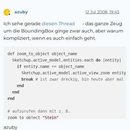
azuby
12 Jul 2008, 19:43
A
Offline
Ich sehe gerade
diesen Thread
- das ganze Zeug
um die BoundingBox ginge zwar auch, aber warum
kompliziert, wenn es auch einfach geht.
def zoom_to_object object_name

  Sketchup.active_model.entities.each 
do
|entity|
if
 entity.name == object_name

      Sketchup.active_model.active_view.zoom entity

break
# ist zwar dreckig, bin heute aber mal f
end
end
end
# aufzurufen dann mit z. B.
zoom_to_object 
"Stein"
azuby