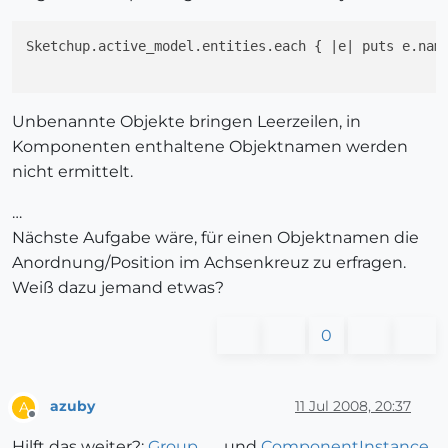
Sketchup.active_model.entities.each { |e| puts e.name
Unbenannte Objekte bringen Leerzeilen, in
Komponenten enthaltene Objektnamen werden
nicht ermittelt.
…
Nächste Aufgabe wäre, für einen Objektnamen die
Anordnung/Position im Achsenkreuz zu erfragen.
Weiß dazu jemand etwas?
0
azuby
11 Jul 2008, 20:37
A
Offline
Hilft das weiter?:
Group
und
ComponentInstance