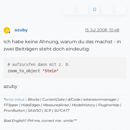
0
azuby
15 Jul 2008, 10:48
A
Offline
Ich habe keine Ahnung, warum du das machst - in
zwei Beiträgen steht doch eindeutig:
# aufzurufen dann mit z. B.
zoom_to_object 
"Stein"
azuby
*
error initus
:: Blocks | CurrentDate | d/Code | extensionmanager |
FFlipper | HideEdges | MeasuredArea | ModelHistory
| PluginsHelp |
PronButton | SAWSO | SCP | SU²CATT
Bad English? PM me, correct me. :smile:**