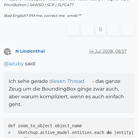
PronButton | SAWSO | SCP | SU²CATT
Bad English? PM me, correct me. :smile:**
0
N Lindenthal
14 Jul 2008, 08:57
N
Offline
@
azuby
said:
Ich sehe gerade
diesen Thread
- das ganze
Zeug um die BoundingBox ginge zwar auch,
aber warum kompliziert, wenn es auch einfach
geht.
> 
  Sketchup.active_model.entities.each 
do
 |entity|