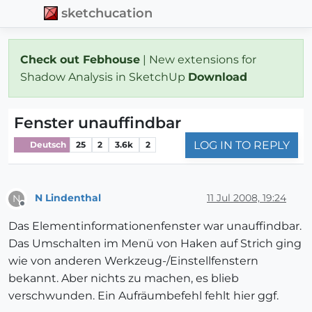
sketchucation
Check out Febhouse
| New extensions for
Shadow Analysis in SketchUp
Download
Fenster unauffindbar
LOG IN TO REPLY
Deutsch
25
2
3.6k
2
N Lindenthal
11 Jul 2008, 19:24
N
Offline
Das Elementinformationenfenster war unauffindbar.
Das Umschalten im Menü von Haken auf Strich ging
wie von anderen Werkzeug-/Einstellfenstern
bekannt. Aber nichts zu machen, es blieb
verschwunden. Ein Aufräumbefehl fehlt hier ggf.