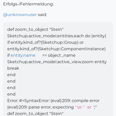
Erfolgs-/Fehlermeldung:
@
unknownuser
said:
def zoom_to_object "Stein"
Sketchup.active_model.entities.each do |entity|
if entity.kind_of?(Sketchup::Group) or
entity.kind_of?(Sketchup::ComponentInstance)
if
entity.name
== object_name
Sketchup.active_model.active_view.zoom entity
break
end
end
end
end
Error: #<SyntaxError: (eval):209: compile error
(eval):209: parse error, expecting
';''
'\n'' or
def zoom_to_object "Stein"