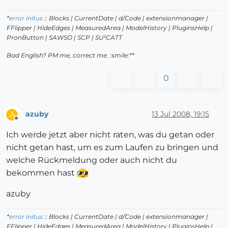
*
error initus
:: Blocks | CurrentDate | d/Code | extensionmanager |
FFlipper | HideEdges | MeasuredArea | ModelHistory
| PluginsHelp |
PronButton | SAWSO | SCP | SU²CATT
Bad English? PM me, correct me. :smile:**
0
azuby
13 Jul 2008, 19:15
A
Offline
Ich werde jetzt aber nicht raten, was du getan oder
nicht getan hast, um es zum Laufen zu bringen und
welche Rückmeldung oder auch nicht du
bekommen hast
azuby
*
error initus
:: Blocks | CurrentDate | d/Code | extensionmanager |
FFlipper | HideEdges | MeasuredArea | ModelHistory
| PluginsHelp |