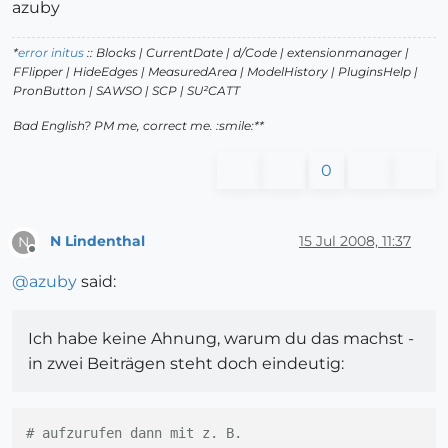
azuby
*
error initus
:: Blocks | CurrentDate | d/Code | extensionmanager |
FFlipper | HideEdges | MeasuredArea | ModelHistory
| PluginsHelp |
PronButton | SAWSO | SCP | SU²CATT
Bad English? PM me, correct me. :smile:**
0
N Lindenthal
15 Jul 2008, 11:37
N
Offline
@
azuby
said:
Ich habe keine Ahnung, warum du das machst -
in zwei Beiträgen steht doch eindeutig:
# aufzurufen dann mit z. B.