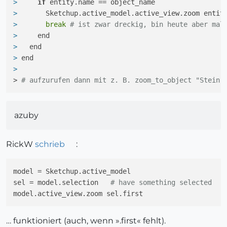
> 
if
 entity.name == object_name
> 
      Sketchup.active_model.active_view.zoom entit
> 
break
# ist zwar dreckig, bin heute aber mal
> 
    end
> 
  end
> 
end
> 
> 
# aufzurufen dann mit z. B. zoom_to_object "Stein"
azuby
RickW
schrieb
:
model = Sketchup.active_model

sel = model.selection   
# have something selected
… funktioniert (auch, wenn ».first« fehlt).