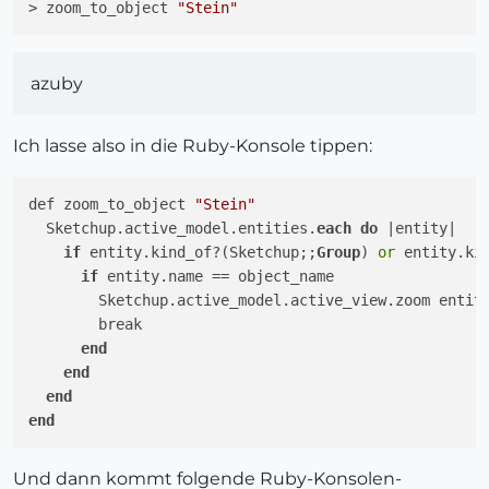
> zoom_to_object 
"Stein"
azuby
Ich lasse also in die Ruby-Konsole tippen:
def zoom_to_object 
"Stein"
  Sketchup.active_model.entities.
each
do
 |entity|

if
 entity.kind_of?(Sketchup;;
Group
) 
or
 entity.ki
if
 entity.name == object_name

        Sketchup.active_model.active_view.zoom entity
        break

end
end
end
end
Und dann kommt folgende Ruby-Konsolen-