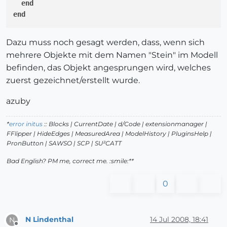
end
end
# aufzurufen dann mit z. B.
Dazu muss noch gesagt werden, dass, wenn sich
zoom_to_object 
"Stein"
mehrere Objekte mit dem Namen "Stein" im Modell
befinden, das Objekt angesprungen wird, welches
zuerst gezeichnet/erstellt wurde.
azuby
*
error initus
:: Blocks | CurrentDate | d/Code | extensionmanager |
FFlipper | HideEdges | MeasuredArea | ModelHistory
| PluginsHelp |
PronButton | SAWSO | SCP | SU²CATT
Bad English? PM me, correct me. :smile:**
0
N Lindenthal
14 Jul 2008, 18:41
N