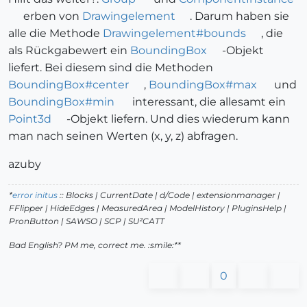
erben von
Drawingelement
. Darum haben sie
alle die Methode
Drawingelement#bounds
, die
als Rückgabewert ein
BoundingBox
-Objekt
liefert. Bei diesem sind die Methoden
BoundingBox#center
,
BoundingBox#max
und
BoundingBox#min
interessant, die allesamt ein
Point3d
-Objekt liefern. Und dies wiederum kann
man nach seinen Werten (x, y, z) abfragen.
azuby
*
error initus
:: Blocks | CurrentDate | d/Code | extensionmanager |
FFlipper | HideEdges | MeasuredArea | ModelHistory
| PluginsHelp |
PronButton | SAWSO | SCP | SU²CATT
Bad English? PM me, correct me. :smile:**
0