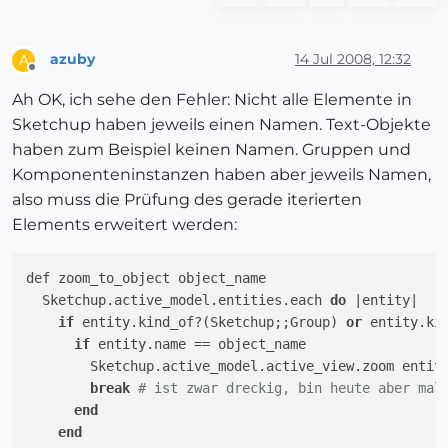
azuby
14 Jul 2008, 12:32
A
Offline
Ah OK, ich sehe den Fehler: Nicht alle Elemente in
Sketchup haben jeweils einen Namen. Text-Objekte
haben zum Beispiel keinen Namen. Gruppen und
Komponenteninstanzen haben aber jeweils Namen,
also muss die Prüfung des gerade iterierten
Elements erweitert werden:
def zoom_to_object object_name

  Sketchup.active_model.entities.each 
do
|entity|
if
 entity.kind_of?(Sketchup;;Group) 
or
 entity.ki
if
 entity.name == object_name

        Sketchup.active_model.active_view.zoom entity
break
# ist zwar dreckig, bin heute aber mal
end
end