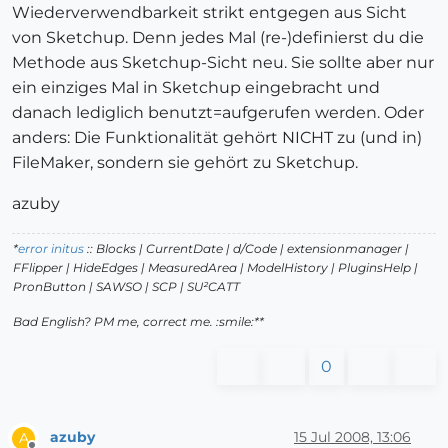
Wiederverwendbarkeit strikt entgegen aus Sicht
von Sketchup. Denn jedes Mal (re-)definierst du die
Methode aus Sketchup-Sicht neu. Sie sollte aber nur
ein einziges Mal in Sketchup eingebracht und
danach lediglich benutzt=aufgerufen werden. Oder
anders: Die Funktionalität gehört NICHT zu (und in)
FileMaker, sondern sie gehört zu Sketchup.
azuby
*
error initus
:: Blocks | CurrentDate | d/Code | extensionmanager |
FFlipper | HideEdges | MeasuredArea | ModelHistory
| PluginsHelp |
PronButton | SAWSO | SCP | SU²CATT
Bad English? PM me, correct me. :smile:**
0
azuby
15 Jul 2008, 13:06
A