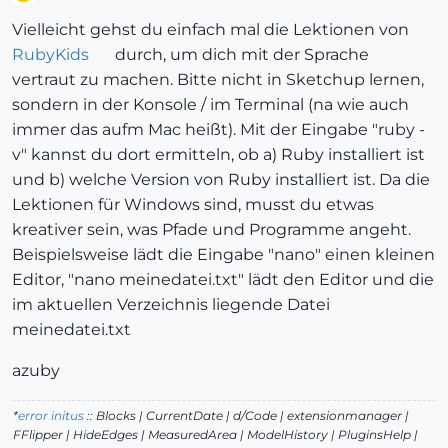
Offline
Vielleicht gehst du einfach mal die Lektionen von
RubyKids
durch, um dich mit der Sprache
vertraut zu machen. Bitte nicht in Sketchup lernen,
sondern in der Konsole / im Terminal (na wie auch
immer das aufm Mac heißt). Mit der Eingabe "ruby -
v" kannst du dort ermitteln, ob a) Ruby installiert ist
und b) welche Version von Ruby installiert ist. Da die
Lektionen für Windows sind, musst du etwas
kreativer sein, was Pfade und Programme angeht.
Beispielsweise lädt die Eingabe "nano" einen kleinen
Editor, "nano meinedatei.txt" lädt den Editor und die
im aktuellen Verzeichnis liegende Datei
meinedatei.txt
azuby
*
error initus
:: Blocks | CurrentDate | d/Code | extensionmanager |
FFlipper | HideEdges | MeasuredArea | ModelHistory
| PluginsHelp |