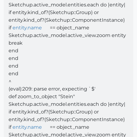
Sketchup.active_model.entities.each do |entity|
if entity.kind_of?(Sketchup::Group) or
entity.kind_of?(Sketchup::ComponentInstance)
if
entity.name
== object_name
Sketchup.active_model.active_view.zoom entity
break
end
end
end
end
^
(eval):209: parse error, expecting `$'
def zoom_to_object "Stein"
Sketchup.active_model.entities.each do |entity|
if entity.kind_of?(Sketchup::Group) or
entity.kind_of?(Sketchup::ComponentInstance)
if
entity.name
== object_name
Sketchup.active_model.active_view.zoom entity