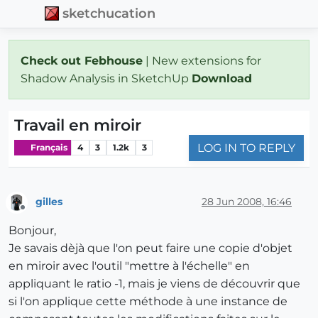
sketchucation
Check out Febhouse
| New extensions for
Shadow Analysis in SketchUp
Download
Travail en miroir
LOG IN TO REPLY
Français
4
3
1.2k
3
gilles
28 Jun 2008, 16:46
Offline
Bonjour,
Je savais dèjà que l'on peut faire une copie d'objet
en miroir avec l'outil "mettre à l'échelle" en
appliquant le ratio -1, mais je viens de découvrir que
si l'on applique cette méthode à une instance de