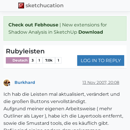
sketchucation
Check out Febhouse
| New extensions for
Shadow Analysis in SketchUp
Download
Rubyleisten
LOG IN TO REPLY
Deutsch
3
1
7.0k
1
Burkhard
13 Nov 2007, 20:08
Offline
Ich hab die Leisten mal aktualisiert, verändert und
die großen Buttons vervollständigt.
Aufgrund meiner eigenen Arbeitsweise ( mehr
Outliner als Layer ), habe ich die Layertools entfernt,
sowie die Smustard tools, die es käuflich gibt.