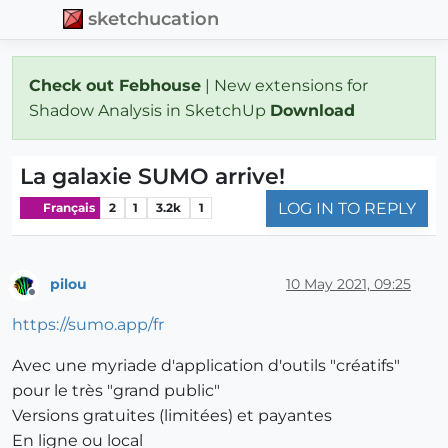
sketchucation
Check out Febhouse
| New extensions for
Shadow Analysis in SketchUp
Download
La galaxie SUMO arrive!
LOG IN TO REPLY
Français
2
1
3.2k
1
pilou
10 May 2021, 09:25
Offline
https://sumo.app/fr
Avec une myriade d'application d'outils "créatifs"
pour le très "grand public"
Versions gratuites (limitées) et payantes
En ligne ou local