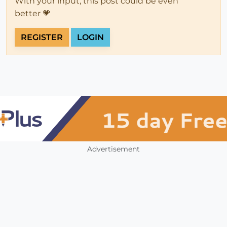
With your input, this post could be even
better 💗
REGISTER
LOGIN
Advertisement