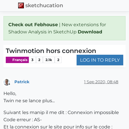
sketchucation
Check out Febhouse
| New extensions for
Shadow Analysis in SketchUp
Download
Twinmotion hors connexion
LOG IN TO REPLY
Français
3
2
2.1k
2
Patrick
1 Sep 2020, 08:48
Offline
Hello,
Twin ne se lance plus...
Suivant les manip il me dit : Connexion impossible
Code erreur : AS-
Et la connexion sur le site pour info sur le code :