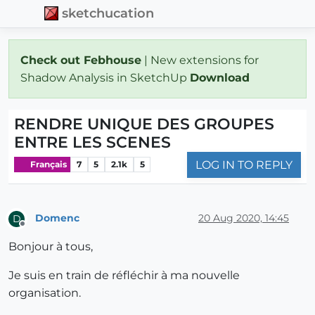
sketchucation
Check out Febhouse
| New extensions for
Shadow Analysis in SketchUp
Download
RENDRE UNIQUE DES GROUPES
ENTRE LES SCENES
LOG IN TO REPLY
Français
7
5
2.1k
5
Domenc
20 Aug 2020, 14:45
D
Offline
Bonjour à tous,
Je suis en train de réfléchir à ma nouvelle
organisation.