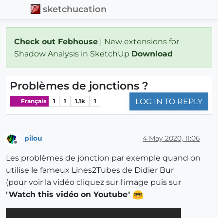
sketchucation
Check out Febhouse
| New extensions for
Shadow Analysis in SketchUp
Download
Problèmes de jonctions ?
LOG IN TO REPLY
Français
1
1
1.1k
1
pilou
4 May 2020, 11:06
Offline
Les problèmes de jonction par exemple quand on
utilise le fameux Lines2Tubes de Didier Bur
(pour voir la vidéo cliquez sur l'image puis sur
"
Watch this vidéo on Youtube
"