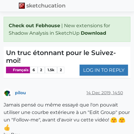
sketchucation
Check out Febhouse
| New extensions for
Shadow Analysis in SketchUp
Download
Un truc étonnant pour le Suivez-
moi!
LOG IN TO REPLY
Français
6
2
1.5k
2
pilou
14 Dec 2019, 14:50
Offline
Jamais pensé ou même essayé que l'on pouvait
utiliser une courbe extérieure à un "Edit Group" pour
un "Follow-me", avant d'avoir vu cette vidéo!