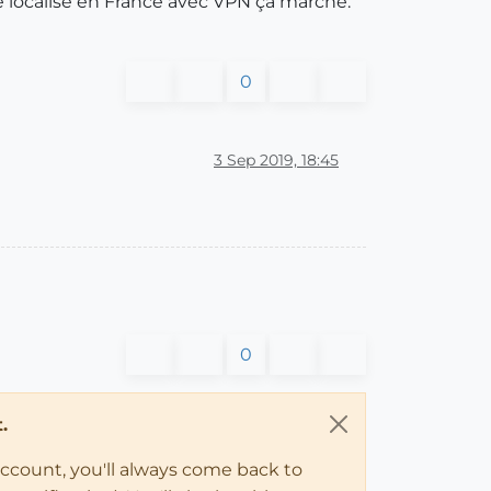
 localise en France avec VPN ça marche.
0
3 Sep 2019, 18:45
0
.
account, you'll always come back to