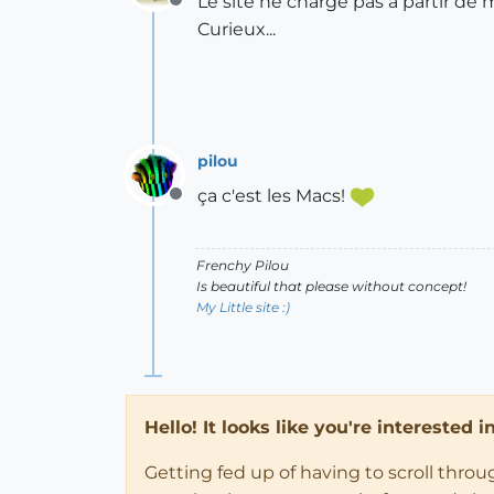
Le site ne charge pas à partir d
Offline
Curieux...
pilou
ça c'est les Macs!
Offline
Frenchy Pilou
Is beautiful that please without concept!
My Little site :)
Hello! It looks like you're interested 
Getting fed up of having to scroll thro