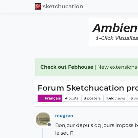
sketchucation
Check out Febhouse
| New extensions
Forum Sketchucation pr
Français
4
posts
3
posters
1.4k
views
3
wa
mogren
Bonjour depuis qq jours impossibl
Offline
le seul?