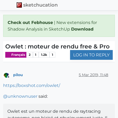
sketchucation
Check out Febhouse
| New extensions for
Shadow Analysis in SketchUp
Download
Owlet : moteur de rendu free & Pro
LOG IN TO REPLY
Français
2
1
1.2k
1
pilou
5 Mar 2019, 11:48
Offline
https://boxshot.com/owlet/
@
unknownuser
said:
Owlet est un moteur de rendu de raytracing
autonome, non biaisé et physiquement juste. Il