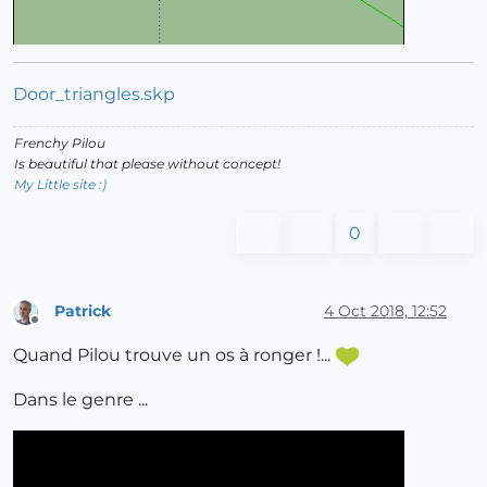
Door_triangles.skp
Frenchy Pilou
Is beautiful that please without concept!
My Little site :)
0
Patrick
4 Oct 2018, 12:52
Offline
Quand Pilou trouve un os à ronger !...
Dans le genre ...