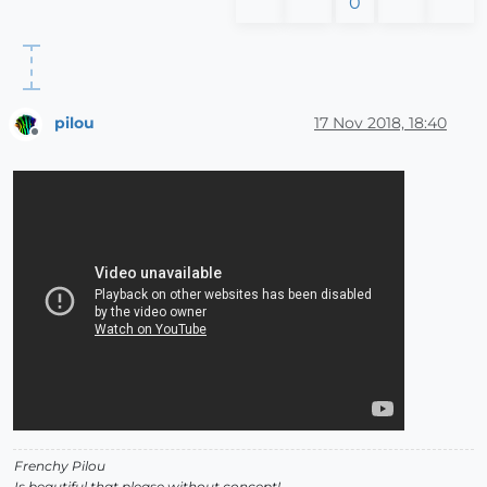
0
pilou
17 Nov 2018, 18:40
Offline
Frenchy Pilou
Is beautiful that please without concept!