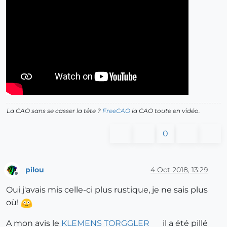
La CAO sans se casser la tête ?
FreeCAO
la CAO toute en vidéo.
0
pilou
4 Oct 2018, 13:29
Offline
Oui j'avais mis celle-ci plus rustique, je ne sais plus
où!
A mon avis le
KLEMENS TORGGLER
il a été pillé