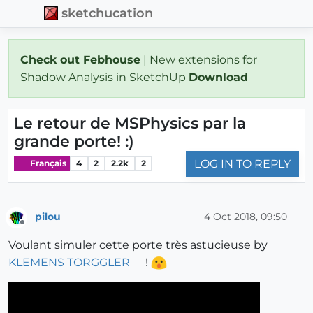
sketchucation
Check out Febhouse
| New extensions for
Shadow Analysis in SketchUp
Download
Le retour de MSPhysics par la
grande porte! :)
LOG IN TO REPLY
Français
4
2
2.2k
2
pilou
4 Oct 2018, 09:50
Offline
Voulant simuler cette porte très astucieuse by
KLEMENS TORGGLER
!