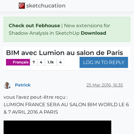
sketchucation
Check out Febhouse
| New extensions for
Shadow Analysis in SketchUp
Download
BIM avec Lumion au salon de Paris
LOG IN TO REPLY
Français
7
4
1.1k
4
Patrick
25 Mar 2016, 16:35
Offline
vous l'avez peut-être reçu :
LUMION FRANCE SERA AU SALON BIM WORLD LE 6
& 7 AVRIL 2016 A PARIS