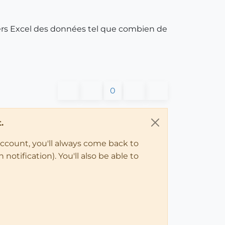
s vers Excel des données tel que combien de
0
.
account, you'll always come back to
notification). You'll also be able to