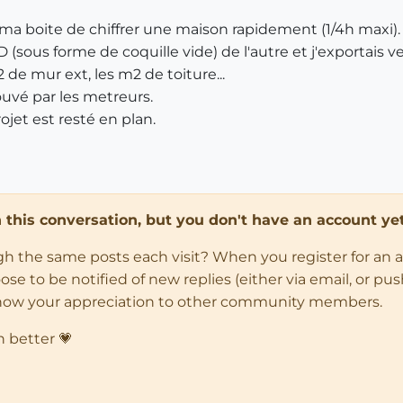
à ma boite de chiffrer une maison rapidement (1/4h maxi).
 3D (sous forme de coquille vide) de l'autre et j'exportai
 de mur ext, les m2 de toiture...
ouvé par les metreurs.
rojet est resté en plan.
in this conversation, but you don't have an account yet
ugh the same posts each visit? When you register for an 
 to be notified of new replies (either via email, or push 
how your appreciation to other community members.
n better 💗