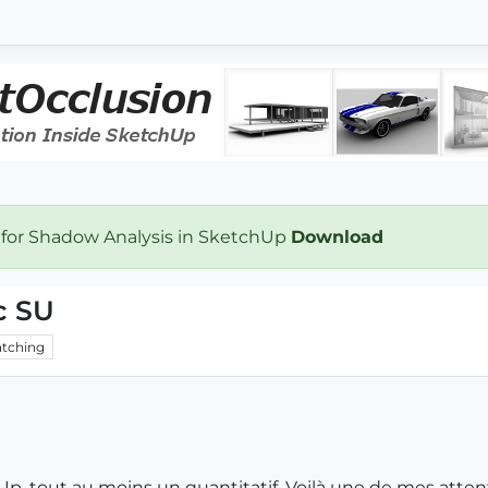
 for Shadow Analysis in SketchUp
Download
c SU
tching
Up, tout au moins un quantitatif. Voilà une de mes atten