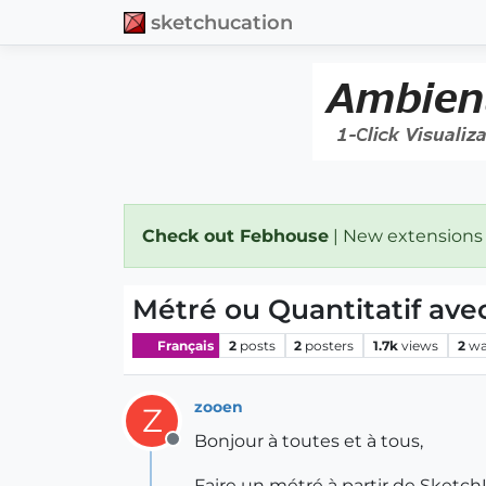
sketchucation
Check out Febhouse
| New extensions
Métré ou Quantitatif ave
Français
2
posts
2
posters
1.7k
views
2
wa
zooen
Z
Bonjour à toutes et à tous,
Offline
Faire un métré à partir de Sketch