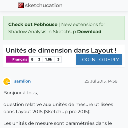
sketchucation
Check out Febhouse
| New extensions for
Shadow Analysis in SketchUp
Download
Unités de dimension dans Layout !
LOG IN TO REPLY
Français
8
3
1.6k
3
samlion
25 Jul 2015, 14:38
S
Offline
Bonjour à tous,
question relative aux unités de mesure utilisées
dans Layout 2015 (Sketchup pro 2015):
Les unités de mesure sont paramétrées dans le