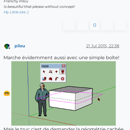
Frenchy Pilou
Is beautiful that please without concept!
My Little site :)
0
pilou
21 Jul 2015, 22:38
Offline
Marche évidemment aussi avec une simple boîte!
Mais le truc c'est de demander la géométrie cachée,