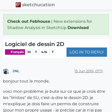
sketchucation
Check out Febhouse
| New extensions for
Shadow Analysis in SketchUp
Download
Logiciel de dessin 2D
LOG IN TO REPLY
Français
32
7
4.1k
7
JNL
15 Jun 2015, 07:11
Offline
bonjour tout le monde,
voici mon problème: je bute sur ce que je crois être
les "limites" de SU, c'est-à-dire le dessin 2D. je
m'explique: je dois faire un permis de construire
(pour mon propre usage - je précise car je n'ai pas