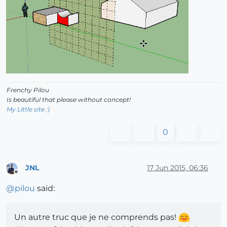
Frenchy Pilou
Is beautiful that please without concept!
My Little site :)
0
JNL
17 Jun 2015, 06:36
Offline
@
pilou
said:
Un autre truc que je ne comprends pas!