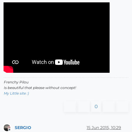
Frenchy Pilou
Is beautiful that please without concept!
My Little site :)
0
SERGIO
15 Jun 2015, 10:29