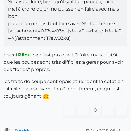
Si Layout foire, bien qu'il soit fait pour ça, j'ai du
mal à croire qu'on ne puisse rien faire avec mais
bon...
pourquoi ne pas tout faire avec SU lui-même?
[attachment=0:17ew03xu]<!-- ia0 -->flat.gif<!-- ia0
-->[/attachment:17ew03xu]
merci
Pilou
. ce n'est pas que LO foire mais plutôt
que les coupes sont très difficiles à gérer pour avoir
des "fonds" propres.
les traits de coupe sont épais et rendent la cotation
difficile. il y a souvent 1 ou 2 cm d'erreur, ce qui est
toujours gênant
0
Patrick
17 Jun 2015, 06:41