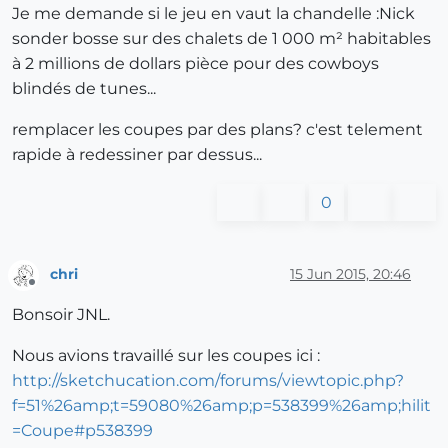
Je me demande si le jeu en vaut la chandelle :Nick
sonder bosse sur des chalets de 1 000 m² habitables
à 2 millions de dollars pièce pour des cowboys
blindés de tunes...
remplacer les coupes par des plans? c'est telement
rapide à redessiner par dessus...
0
chri
15 Jun 2015, 20:46
Offline
Bonsoir JNL.
Nous avions travaillé sur les coupes ici :
http://sketchucation.com/forums/viewtopic.php?
f=51%26amp;t=59080%26amp;p=538399%26amp;hilit
=Coupe#p538399