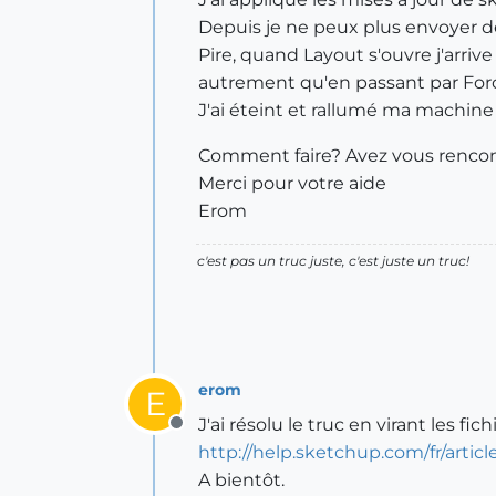
Depuis je ne peux plus envoyer de
Pire, quand Layout s'ouvre j'arriv
autrement qu'en passant par Forc
J'ai éteint et rallumé ma machine e
Comment faire? Avez vous rencon
Merci pour votre aide
Erom
c'est pas un truc juste, c'est juste un truc!
erom
E
J'ai résolu le truc en virant les f
Offline
http://help.sketchup.com/fr/artic
A bientôt.