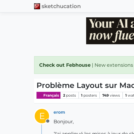
sketchucation
Check out Febhouse
| New extensions
Problème Layout sur Ma
Français
2
posts
1
posters
749
views
1
wat
erom
E
Bonjour,
Offline
J'ai appliqué les mises à jour de