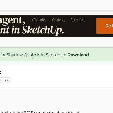
 for Shadow Analysis in SketchUp
Download
c
ching
 sketchup pro 2015 sur ma machine (mac)