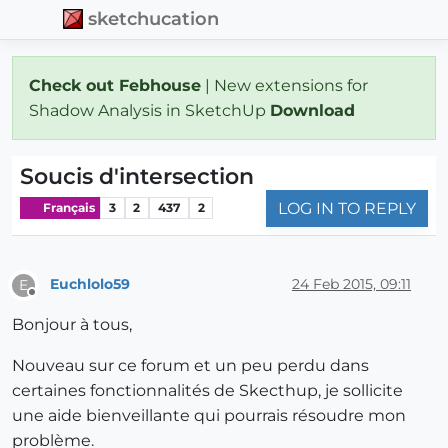
sketchucation
Check out Febhouse
| New extensions for
Shadow Analysis in SketchUp
Download
Soucis d'intersection
LOG IN TO REPLY
Français
3
2
437
2
Euchlolo59
24 Feb 2015, 09:11
E
Offline
Bonjour à tous,
Nouveau sur ce forum et un peu perdu dans
certaines fonctionnalités de Skecthup, je sollicite
une aide bienveillante qui pourrais résoudre mon
problème.