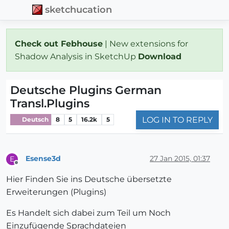
sketchucation
Check out Febhouse
| New extensions for
Shadow Analysis in SketchUp
Download
Deutsche Plugins German
Transl.Plugins
LOG IN TO REPLY
Deutsch
8
5
16.2k
5
Esense3d
27 Jan 2015, 01:37
E
Offline
Hier Finden Sie ins Deutsche übersetzte
Erweiterungen (Plugins)
Es Handelt sich dabei zum Teil um Noch
Einzufügende Sprachdateien