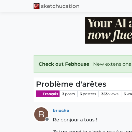
sketchucation
Check out Febhouse
| New extensions
Problème d'arêtes
Français
3
posts
3
posters
353
views
3
wa
brioche
B
Re bonjour a tous !
Offline
J'ai un souci, je n'arrive pas à su