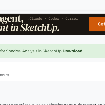
 for Shadow Analysis in SketchUp
Download
tching
pprimer des arêtes, elles se sélectionnent puis restent en