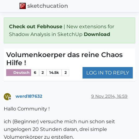
sketchucation
Check out Febhouse
| New extensions for
Shadow Analysis in SketchUp
Download
Volumenkoerper das reine Chaos
Hilfe !
LOG IN TO REPLY
Deutsch
6
2
14.5k
2
werd187632
9 Nov 2014, 16:59
W
Offline
Hallo Community !
ich (Beginner) versuche mich nun schon seit
ungelogen 20 Stunden daran, drei simple
Volumenkörper zu erstellen.