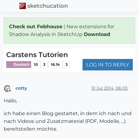
sketchucation
Check out Febhouse
| New extensions for
Shadow Analysis in SketchUp
Download
Carstens Tutorien
LOG IN TO REPLY
Deutsch
10
3
16.1k
3
cotty
31 Jul 2014, 06:03
Offline
Hallo,
ich habe einen Blog gestartet, in dem ich nach und
nach Videos und Zusatzmaterial (PDF, Modelle, ...)
bereitstellen möchte.