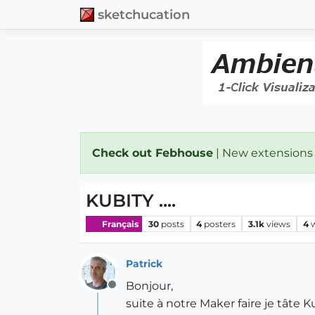
sketchucation
Check out Febhouse
| New extensions
KUBITY ....
Français
30
posts
4
posters
3.1k
views
4
Patrick
Bonjour,
Offline
suite à notre Maker faire je tâte Kub