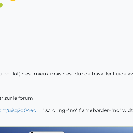
oulot) c'est mieux mais c'est dur de travailler fluide avec
er sur le forum
com/u/sq2d04ec
" scrolling="no" frameborder="no" wid