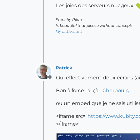
Les joies des serveurs nuageux!
Frenchy Pilou
Is beautiful that please without concept!
My Little site :)
Patrick
Oui effectivement deux écrans (au b
Offline
Bon à force j'ai çà ...
Cherbourg
ou un embed que je ne sais utilis
<iframe src="
https://www.kubity.
</iframe>