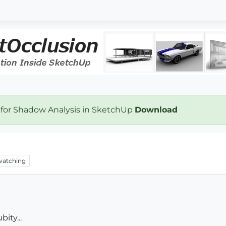
 for Shadow Analysis in SketchUp
Download
watching
ity...