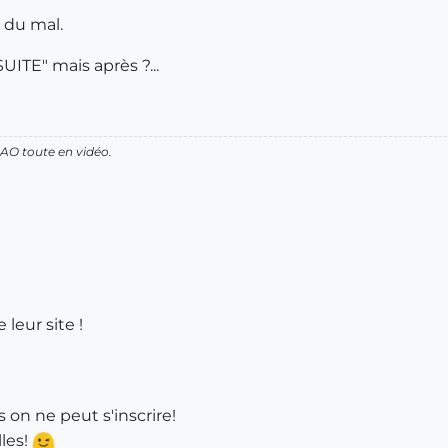
i du mal.
"SUITE" mais après ?...
AO toute en vidéo.
 leur site !
 on ne peut s'inscrire!
lles!