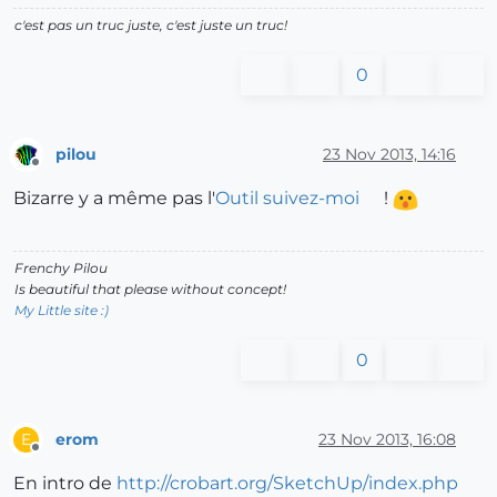
c'est pas un truc juste, c'est juste un truc!
0
pilou
23 Nov 2013, 14:16
Offline
Bizarre y a même pas l'
Outil suivez-moi
!
Frenchy Pilou
Is beautiful that please without concept!
My Little site :)
0
erom
23 Nov 2013, 16:08
E
Offline
En intro de
http://crobart.org/SketchUp/index.php