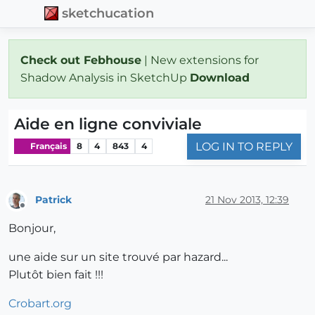
sketchucation
Check out Febhouse
| New extensions for
Shadow Analysis in SketchUp
Download
Aide en ligne conviviale
LOG IN TO REPLY
Français
8
4
843
4
Patrick
21 Nov 2013, 12:39
Offline
Bonjour,
une aide sur un site trouvé par hazard...
Plutôt bien fait !!!
Crobart.org