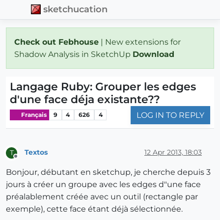
sketchucation
Check out Febhouse
| New extensions for
Shadow Analysis in SketchUp
Download
Langage Ruby: Grouper les edges
d'une face déja existante??
LOG IN TO REPLY
Français
9
4
626
4
Textos
12 Apr 2013, 18:03
T
Offline
Bonjour, débutant en sketchup, je cherche depuis 3
jours à créer un groupe avec les edges d"une face
préalablement créée avec un outil (rectangle par
exemple), cette face étant déjà sélectionnée.