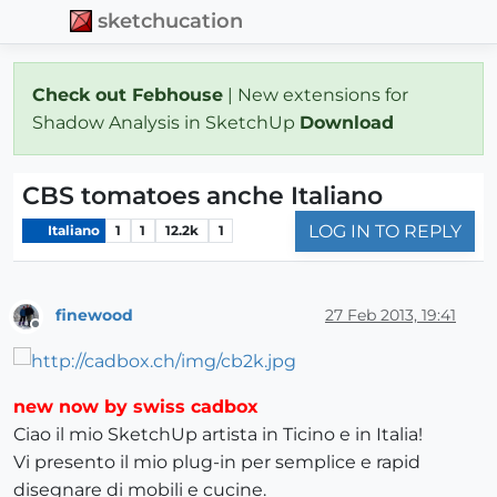
sketchucation
Check out Febhouse
| New extensions for
Shadow Analysis in SketchUp
Download
CBS tomatoes anche Italiano
LOG IN TO REPLY
Italiano
1
1
12.2k
1
finewood
27 Feb 2013, 19:41
Offline
new now by swiss cadbox
Ciao il mio SketchUp artista in Ticino e in Italia!
Vi presento il mio plug-in per semplice e rapid
disegnare di mobili e cucine.