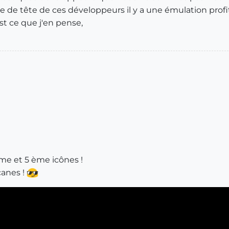
 de tête de ces développeurs il y a une émulation profitab
st ce que j'en pense,
ème et 5 ème icônes !
canes !