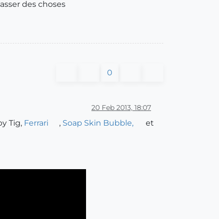
 passer des choses
0
20 Feb 2013, 18:07
y Tig,
Ferrari
,
Soap Skin Bubble,
et