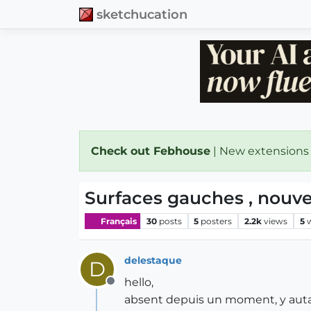
sketchucation
Check out Febhouse
| New extensions
Surfaces gauches , nouv
Français
30
posts
5
posters
2.2k
views
5
delestaque
D
hello,
Offline
absent depuis un moment, y autait