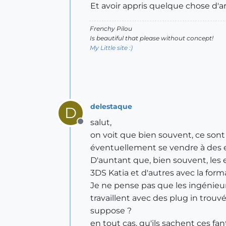
Et avoir appris quelque chose d'
Frenchy Pilou
Is beautiful that please without concept!
My Little site :)
delestaque
D
salut,
Offline
on voit que bien souvent, ce sont
éventuellement se vendre à des en
D'auntant que, bien souvent, les e
3DS Katia et d'autres avec la form
Je ne pense pas que les ingénieurs
travaillent avec des plug in trouv
suppose ?
en tout cas, qu'ils sachent ces f