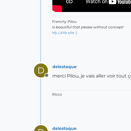
Frenchy Pilou
Is beautiful that please without concept!
My Little site :)
delestaque
D
merci Pilou, je vais aller voir tout
Offline
Ricco
delestaque