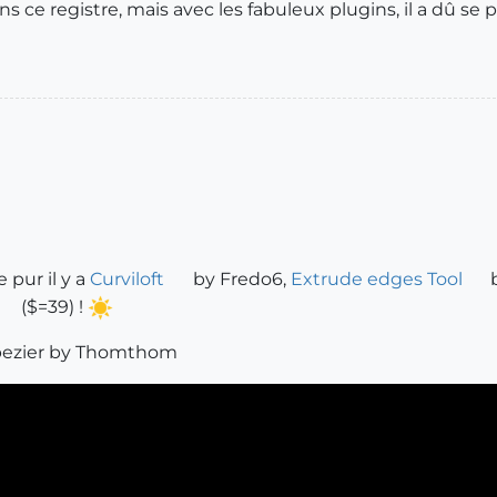
 ce registre, mais avec les fabuleux plugins, il a dû se
 pur il y a
Curviloft
by Fredo6,
Extrude edges Tool
b
($=39) !
e bezier by Thomthom