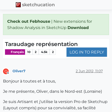
sketchucation
Check out Febhouse
| New extensions for
Shadow Analysis in SketchUp
Download
Taraudage représentation
LOG IN TO REPLY
Français
10
2
4.5k
2
Oliver7
2 Jun 2012, 11:07
O
Offline
Bonjour à toutes et à tous,
Je me présente, Oliver, dans le Nord-est (Lorraine)
Je suis Artisant et j'utilise la version Pro de Sketchup
(Layout compris) pour sa convivialité, sa facilité