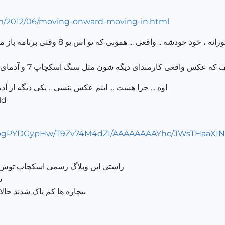
om/2012/06/moving-onward-moving-in.html
ی ... همونی که تو اس یو 8 وقتی برنامه باز میشه اون وسط وایساده و ما پاکش میکنیم
ه عکس واقعی کارمندای دیگه شون مثل سنگ اسکچاپ 7 و آدمای دیگه که تو ورژنهای قدیمی بودن ، نیستش
اوه ... چرا هست ... اینم عکس ننسی .. یکی دیگه از آد
ld
/-zogPYDGypHw/T9Zv74M4dZI/AAAAAAAAYhc/JWsTHaaXIN8/
راستی این وبلاگ رسمی اسکچاپ توش ل
ش
بیچاره ها کم پاک شدند حال