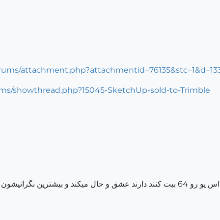
ums/showthread.php?15045-SketchUp-sold-to-Trimble
ون دکوراسیون دفترشون هست ...