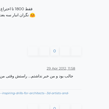
فقط 1800 تا اختراع ثبت شده دارند امیدوارم تو ورژن بعدی اسکچاپ یکم خلاقیت به خرج بدن سورپرایز شیم از این یکنواختی در بیایم
نگران انبار سه بعد
0
29 Apr 2012, 11:58
nspiring-drills-for-architects--3d-artists-and-
0