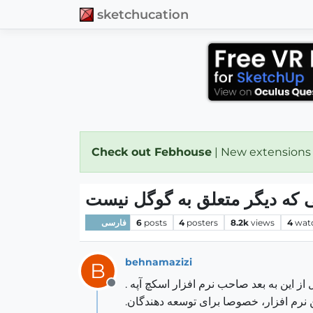
sketchucation
Check out Febhouse
| New extensions
wat
4
views
8.2k
posters
4
posts
6
فارسی
behnamazizi
B
 این به بعد صاحب نرم افزار اسکچ آپه .
Offline
ن نرم افزار، خصوصا برای توسعه دهندگان.