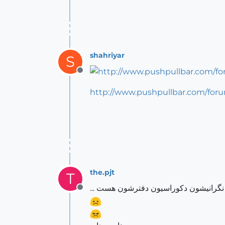
shahriyar
S
Offline
http://www.pushpullbar.com/for
the.pjt
T
Offline