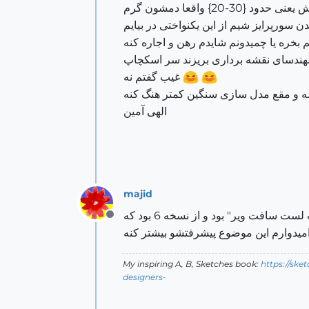
2} واقعا دمشون گرم
 بخره یا چمیدونم شایدم رهن و اجاره کنه
و مهندسای نقشه برداری بریزند سر اسکچاپ
غیب گفتم نه
الهی آمین
majid
جالب بود و من خبر نداشتم.... راستش وقتی من شروع کردم با اسکچاپ 4، اونوقت هم اسکچاپ متعلق به شرکت "ات لست سافت ویر" بود و از نسخه 6 بود که
Offline
میدوارم این موضوع پیشرفتشو بیشتر کنه
My inspiring A, B, Sketches book:
https://ske
designers-