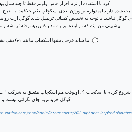
کرد با استفاده از نرم افزار هاش واونم فقط تا چند سال پیش یعنی حدود {30-0
ی گوگل نباشید با توجه به تخصص کمپانی تریمبل شاید گوگل ارث رو هم
پیشبینی من اینه که در آینده ابزار سند باکس پیشرفته تر بشه 
اما شاید فرجی بشها اسکچاپ ما هم 64 بیتی بشه و مقع مدل سازی سنگین کمتر هنگ کنه
گوگل خریدش... جای نگرانی نیست و ا
tchucation.com/shop/books/intermediate/2612-alphabet-inspired-sketches--i