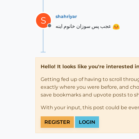
shahriyar
S
عجب پس سوزان خانوم اینه
Offline
Hello! It looks like you're interested 
Getting fed up of having to scroll thro
exactly where you were before, and choose
save bookmarks and upvote posts to s
With your input, this post could be eve
REGISTER
LOGIN