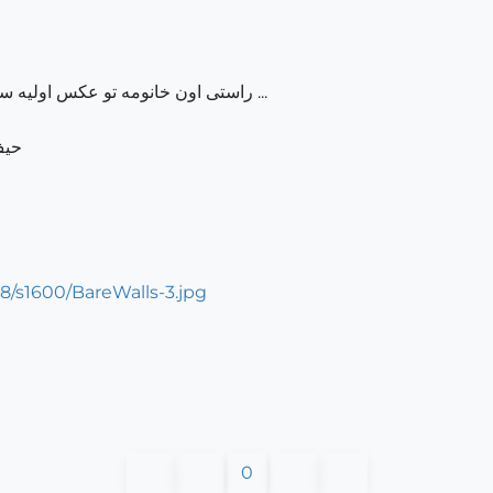
... راستی اون خانومه تو عکس اولیه سوزانه ، خود خودشه .. واقع
حیف ک
s1600/BareWalls-3.jpg
0