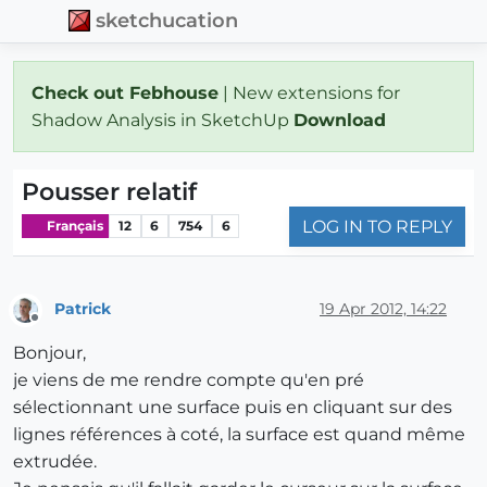
sketchucation
Check out Febhouse
| New extensions for
Shadow Analysis in SketchUp
Download
Pousser relatif
LOG IN TO REPLY
Français
12
6
754
6
Patrick
19 Apr 2012, 14:22
Offline
Bonjour,
je viens de me rendre compte qu'en pré
sélectionnant une surface puis en cliquant sur des
lignes références à coté, la surface est quand même
extrudée.