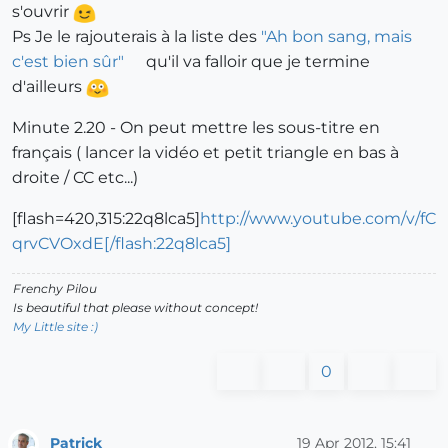
s'ouvrir
Ps Je le rajouterais à la liste des
"Ah bon sang, mais
c'est bien sûr"
qu'il va falloir que je termine
d'ailleurs
Minute 2.20 - On peut mettre les sous-titre en
français ( lancer la vidéo et petit triangle en bas à
droite / CC etc...)
[flash=420,315:22q8lca5]
http://www.youtube.com/v/fC
qrvCVOxdE[/flash:22q8lca5]
Frenchy Pilou
Is beautiful that please without concept!
My Little site :)
0
Patrick
19 Apr 2012, 15:41