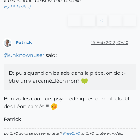
Is beautiful that please without concept!
My Little site :)
0
Patrick
15 Feb 2012, 09:10
Offline
@
unknownuser
said:
Et puis quand on balade dans la pièce, on doit-
être un vrai camé...léon non?
Ben vu les couleurs psychédéliques ce sont plutôt
des Léon camés !!!
Patrick
La CAO sans se casser la tête ?
FreeCAO
la CAO toute en vidéo.