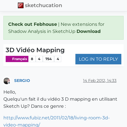
sketchucation
Check out Febhouse
| New extensions for
Shadow Analysis in SketchUp
Download
3D Vidéo Mapping
LOG IN TO REPLY
Français
8
4
754
4
SERGIO
14 Feb 2012, 14:33
Offline
Hello,
Quelqu'un fait il du vidéo 3 D mapping en utilisant
Sketch Up? Dans ce genre :
http://www.fubiz.net/2011/02/18/living-room-3d-
video-mapping/