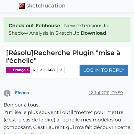
sketchucation
Check out Febhouse
| New extensions for
Shadow Analysis in SketchUp
Download
[Résolu]Recherche Plugin "mise à
l'échelle"
LOG IN TO REPLY
Français
6
2
668
2
Elcoco
12 Jul 2011, 09:59
E
Offline
Bonjour à tous,
J'utilise le plus souvent l'outil "mètre" pour mettre
(c'est le cas de le dire) à l'échelle mes modèles ou
composant. C'est Laurent qui m'a fait découvrir cette