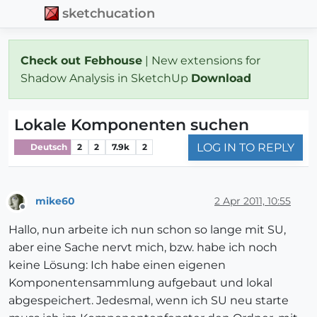
sketchucation
Check out Febhouse
| New extensions for
Shadow Analysis in SketchUp
Download
Lokale Komponenten suchen
LOG IN TO REPLY
Deutsch
2
2
7.9k
2
mike60
2 Apr 2011, 10:55
Offline
Hallo, nun arbeite ich nun schon so lange mit SU,
aber eine Sache nervt mich, bzw. habe ich noch
keine Lösung: Ich habe einen eigenen
Komponentensammlung aufgebaut und lokal
abgespeichert. Jedesmal, wenn ich SU neu starte