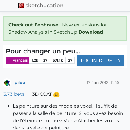
sketchucation
Check out Febhouse
| New extensions for
Shadow Analysis in SketchUp
Download
Pour changer un peu...
LOG IN TO REPLY
Français
1.2k
27
671.1k
27
pilou
12 Jan 2012, 11:45
Offline
3.7.3 beta
3D COAT
La peinture sur des modèles voxel. Il suffit de
passer à la salle de peinture. Si vous avez besoin
de l'éteindre - utilisez Voir-> Afficher les voxels
dans la salle de peinture