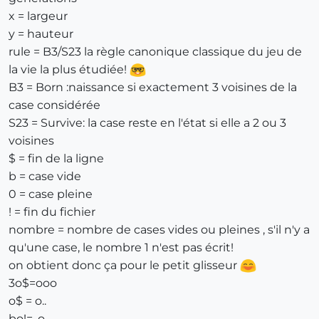
x = largeur
y = hauteur
rule = B3/S23 la règle canonique classique du jeu de
la vie la plus étudiée!
B3 = Born :naissance si exactement 3 voisines de la
case considérée
S23 = Survive: la case reste en l'état si elle a 2 ou 3
voisines
$ = fin de la ligne
b = case vide
0 = case pleine
! = fin du fichier
nombre = nombre de cases vides ou pleines , s'il n'y a
qu'une case, le nombre 1 n'est pas écrit!
on obtient donc ça pour le petit glisseur
3o$=ooo
o$ = o..
bo!= .o.