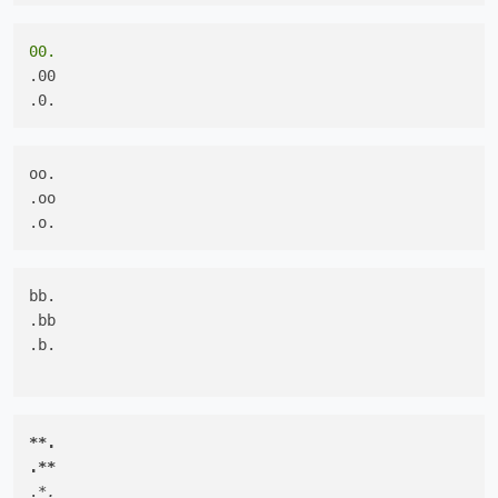
00.
.00

oo.

.oo

bb.

.bb

.b.

**.

.**
.