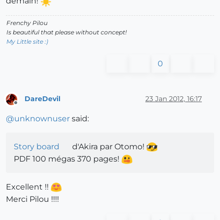
demain!
Frenchy Pilou
Is beautiful that please without concept!
My Little site :)
0
DareDevil
23 Jan 2012, 16:17
Offline
@
unknownuser
said:
Story board
d'Akira par Otomo!
PDF 100 mégas 370 pages!
Excellent !!
Merci Pilou !!!!