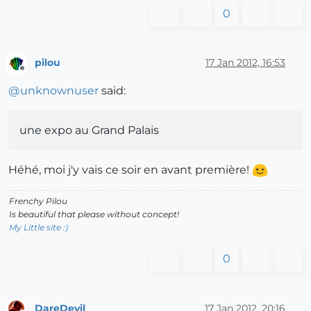
0
pilou
17 Jan 2012, 16:53
Offline
@
unknownuser
said:
une expo au Grand Palais
Héhé, moi j'y vais ce soir en avant première!
Frenchy Pilou
Is beautiful that please without concept!
My Little site :)
0
DareDevil
17 Jan 2012, 20:16