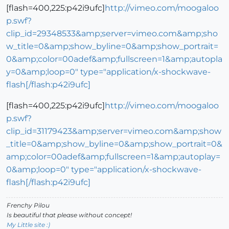
[flash=400,225:p42i9ufc]
http://vimeo.com/moogaloo
p.swf?
clip_id=29348533&amp;server=vimeo.com&amp;sho
w_title=0&amp;show_byline=0&amp;show_portrait=
0&amp;color=00adef&amp;fullscreen=1&amp;autopla
y=0&amp;loop=0" type="application/x-shockwave-
flash[/flash:p42i9ufc]
[flash=400,225:p42i9ufc]
http://vimeo.com/moogaloo
p.swf?
clip_id=31179423&amp;server=vimeo.com&amp;show
_title=0&amp;show_byline=0&amp;show_portrait=0&
amp;color=00adef&amp;fullscreen=1&amp;autoplay=
0&amp;loop=0" type="application/x-shockwave-
flash[/flash:p42i9ufc]
Frenchy Pilou
Is beautiful that please without concept!
My Little site :)