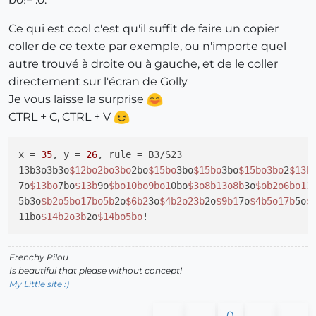
Ce qui est cool c'est qu'il suffit de faire un copier
coller de ce texte par exemple, ou n'importe quel
autre trouvé à droite ou à gauche, et de le coller
directement sur l'écran de Golly
Je vous laisse la surprise
CTRL + C, CTRL + V
x = 
35
, y = 
26
, rule = B3/S23

13b3o3b3o
$12bo2bo3bo
2bo
$15bo
3bo
$15bo
3bo
$15bo3bo
2
$13b
7o
$13bo
7bo
$13b
9o
$bo10bo9bo1
0bo
$3o8b13o8b
3o
$ob2o6bo13
5b3o
$b2o5bo17bo5b
2o
$6b2
3o
$4b2o23b
2o
$9b1
7o
$4b5o17b
5o
$
11bo
$14b2o3b
2o
$14bo5bo
Frenchy Pilou
Is beautiful that please without concept!
My Little site :)
0