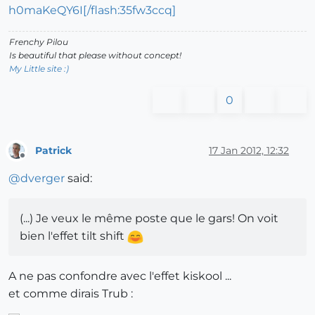
h0maKeQY6I[/flash:35fw3ccq]
Frenchy Pilou
Is beautiful that please without concept!
My Little site :)
0
Patrick
17 Jan 2012, 12:32
Offline
@
dverger
said:
(...) Je veux le même poste que le gars! On voit
bien l'effet tilt shift
A ne pas confondre avec l'effet kiskool ...
et comme dirais Trub :