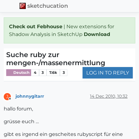
sketchucation
Check out Febhouse
| New extensions for
Shadow Analysis in SketchUp
Download
Suche ruby zur
mengen-/massenermittlung
LOG IN TO REPLY
Deutsch
4
3
7.6k
3
johnnygitarr
14 Dec 2010, 10:32
J
Offline
hallo forum,
grüsse euch …
gibt es irgend ein gescheites rubyscript für eine