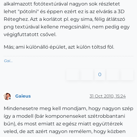
alkalmazott fotótextúrával nagyon sok részletet
lehet "pótolni" és éppen ezért ez is az elvárás a 3D
Réteghez. Azt a korlátot pl. egy sima, félig átlátszó
png textúrával kellene megcsinálni, nem pedig egy
végigfuttatott csővel.
Más; ami különálló épület, azt külön töltsd föl.
Gai...
0
Gaieus
31 Oct 2010, 15:24
Offline
Mindenesetre meg kell mondjam, hogy nagyon szép
így a modell (bár komponenseket szétrobbantani
bűn), és most emiatt az egész miatt együttérzek
veled, de azt azért nagyon remélem, hogy közben