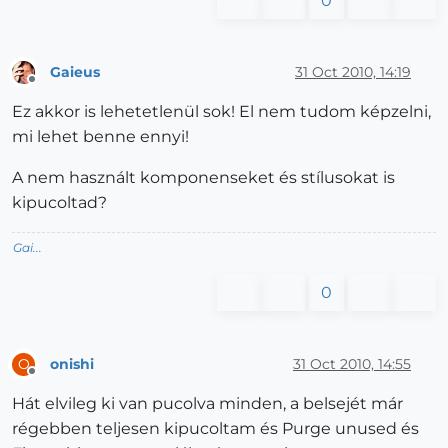
0
Gaieus
31 Oct 2010, 14:19
Offline
Ez akkor is lehetetlenül sok! El nem tudom képzelni,
mi lehet benne ennyi!
A nem használt komponenseket és stílusokat is
kipucoltad?
Gai...
0
onishi
31 Oct 2010, 14:55
O
Offline
Hát elvileg ki van pucolva minden, a belsejét már
régebben teljesen kipucoltam és Purge unused és