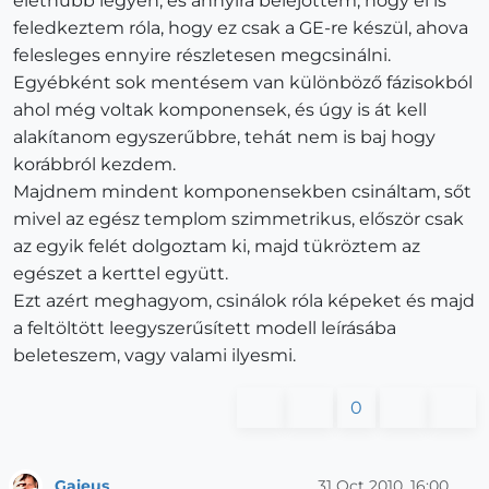
élethűbb legyen, és annyira belejöttem, hogy el is
feledkeztem róla, hogy ez csak a GE-re készül, ahova
felesleges ennyire részletesen megcsinálni.
Egyébként sok mentésem van különböző fázisokból
ahol még voltak komponensek, és úgy is át kell
alakítanom egyszerűbbre, tehát nem is baj hogy
korábbról kezdem.
Majdnem mindent komponensekben csináltam, sőt
mivel az egész templom szimmetrikus, először csak
az egyik felét dolgoztam ki, majd tükröztem az
egészet a kerttel együtt.
Ezt azért meghagyom, csinálok róla képeket és majd
a feltöltött leegyszerűsített modell leírásába
beleteszem, vagy valami ilyesmi.
0
Gaieus
31 Oct 2010, 16:00