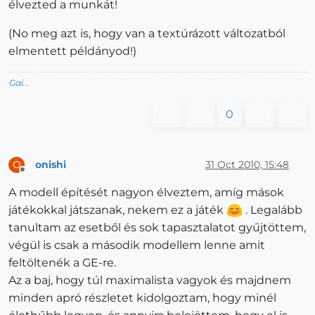
élvezted a munkát!
(No meg azt is, hogy van a textúrázott változatból
elmentett példányod!)
Gai...
0
onishi
31 Oct 2010, 15:48
O
Offline
A modell építését nagyon élveztem, amíg mások
játékokkal játszanak, nekem ez a játék
. Legalább
tanultam az esetből és sok tapasztalatot gyűjtöttem,
végül is csak a második modellem lenne amit
feltöltenék a GE-re.
Az a baj, hogy túl maximalista vagyok és majdnem
minden apró részletet kidolgoztam, hogy minél