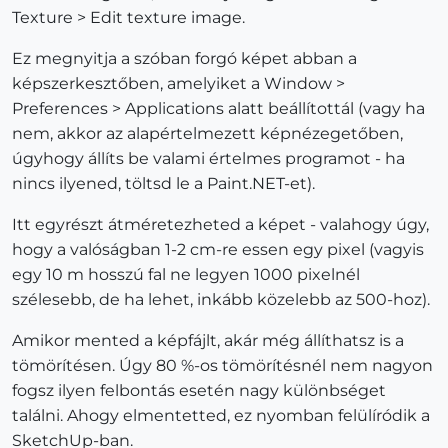
Texture > Edit texture image.
Ez megnyitja a szóban forgó képet abban a
képszerkesztőben, amelyiket a Window >
Preferences > Applications alatt beállítottál (vagy ha
nem, akkor az alapértelmezett képnézegetőben,
úgyhogy állíts be valami értelmes programot - ha
nincs ilyened, töltsd le a Paint.NET-et).
Itt egyrészt átméretezheted a képet - valahogy úgy,
hogy a valóságban 1-2 cm-re essen egy pixel (vagyis
egy 10 m hosszú fal ne legyen 1000 pixelnél
szélesebb, de ha lehet, inkább közelebb az 500-hoz).
Amikor mented a képfájlt, akár még állíthatsz is a
tömörítésen. Úgy 80 %-os tömörítésnél nem nagyon
fogsz ilyen felbontás esetén nagy különbséget
találni. Ahogy elmentetted, ez nyomban felülíródik a
SketchUp-ban.