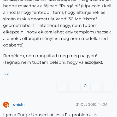
benne maradnak a fájlban. "Purgálni" (kipucolni) kell
ahhoz (ahogy fentebb írtam), hogy eltűnjenek és
simán csak a geometriát kapd! 30 Mb "tiszta"
geometriából hihetetlenül nagy, nem tudom
elképzelni, hogy ekkora lehet egy templom (hacsak
a barokk oltárépítményt is meg nem modellezted
odabent!).
Remélem, nem rongáltad meg még nagyon!
(Tegnap nem tudtam belépni, hogy válaszoljak).
Gai...
0
onishi
31 Oct 2010, 14:04
O
Offline
Igen a Purge Unused-ot, és a Fix problem-t is