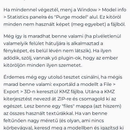
Ha mindennel végeztél, menj a Window > Model info
> Statistics panelra és "Purge model" alul. Ez kitöröl
minden nem használt képet (meg egyebet) a fájlból.
Még így is maradhat benne valami (ha pl.véletlenül
valamelyik felület hátuljára is alkalmaztad a
fényképet, és belül lévén nem látszik). Ha ilyen
adódik, szólj, vannak yó plugin-ok, hogy az ember
kitöröljön minden ilyen szemetet.
Érdemes még egy utolsó tesztet csinálni, ha mégis
marad benne valami: exportáld a modellt a File >
Export > 3D-n keresztül KMZ fájlba. Utána a KMZ
kiterjesztést nevezd át ZIP-re és csomagold ki az
egészet. Lesz benne egy "files" mappa (azt hiszem)
az összes használt textúrákkal. Ha van benne
feltűnően nagy méretű (és olyan, ami nincs
körbevágva), keresd meg a modellben és igazítsd ki