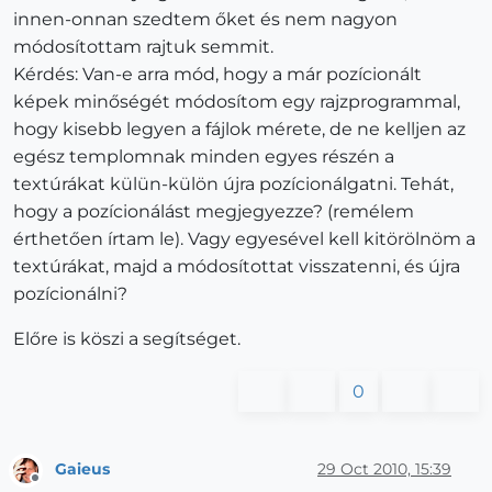
innen-onnan szedtem őket és nem nagyon
módosítottam rajtuk semmit.
Kérdés: Van-e arra mód, hogy a már pozícionált
képek minőségét módosítom egy rajzprogrammal,
hogy kisebb legyen a fájlok mérete, de ne kelljen az
egész templomnak minden egyes részén a
textúrákat külün-külön újra pozícionálgatni. Tehát,
hogy a pozícionálást megjegyezze? (remélem
érthetően írtam le). Vagy egyesével kell kitörölnöm a
textúrákat, majd a módosítottat visszatenni, és újra
pozícionálni?
Előre is köszi a segítséget.
0
Gaieus
29 Oct 2010, 15:39
Offline