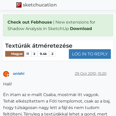
sketchucation
Check out Febhouse
| New extensions for
Shadow Analysis in SketchUp
Download
Textúrák átméretezése
LOG IN TO REPLY
Magyar
11
2
9.4k
2
onishi
29 Oct 2010, 15:20
O
Offline
Hali!
Én írtam az e-mailt Csaba, mostmár itt vagyok.
Tehát elkészítettem a Fóti templomot, csak az a baj,
hogy túlságosan nagy lett a fájl és nem tudom
feltölteni. Tényleg a textúrákkal lehet a gond, mert