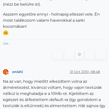
(nézz be belülre is!).
Asszem egyelőre ennyi - holnapig elleszel vele. Én
most találkozom valami haverokkal a sarki
kocsmában!
Gai...
0
onishi
31 Oct 2010, 08:48
O
Offline
Na az van, hogy mielőtt elkezdtem volna az
átméretezést, kiváncsi voltam, hogy vajon textúrák
nélkül is meghaladja-e a 10Mb-ot. Kijelöltem az
egészet és átfestettem default-ra (így gondolom a
textúrák is eltűnnek) és elmentettem. Hát sajnos így