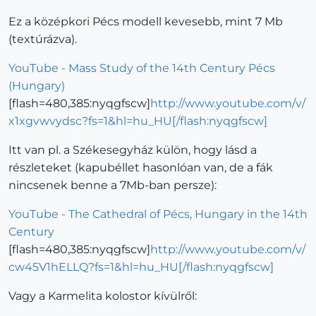
Ez a középkori Pécs modell kevesebb, mint 7 Mb
(textúrázva).
YouTube - Mass Study of the 14th Century Pécs
(Hungary)
[flash=480,385:nyqgfscw]
http://www.youtube.com/v/
x1xgvwvydsc?fs=1&hl=hu_HU[/flash:nyqgfscw]
Itt van pl. a Székesegyház külön, hogy lásd a
részleteket (kapubéllet hasonlóan van, de a fák
nincsenek benne a 7Mb-ban persze):
YouTube - The Cathedral of Pécs, Hungary in the 14th
Century
[flash=480,385:nyqgfscw]
http://www.youtube.com/v/
cw45V1hELLQ?fs=1&hl=hu_HU[/flash:nyqgfscw]
Vagy a Karmelita kolostor kívülről: