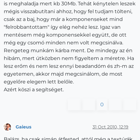
is meghaladja mert kb 30Mb. Tehát kénytelen leszek
mégis visszabutítani ahhoz, hogy fel tudjam tölteni,
csak az a baj, hogy már a komponenseket mind
"felrobbantottam" így elég nehéz lesz. Igaz van
mentésem még komponensekkel együtt, de ott
még egy csomó minden nem volt megcsinálva.
Rengeteg munkám kárba ment. De mindegy az én
hibám, mert útközben nem figyeltem a méretre. Ha
lesz erőm és nem lesz ennyi beadandóm és zh-m az
egyetemen, akkor majd megcsinálom, de most
egyelőre elegem lett belőle.
Azért köszi a segítséget.
0
Gaieus
31 Oct 2010, 12:19
Offline
Balázs, ha csak simán átfested, attól még a textúrák