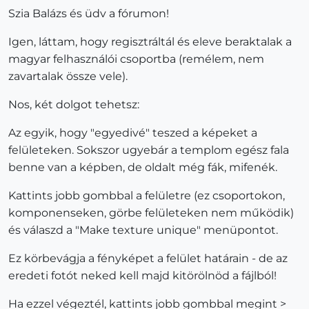
Szia Balázs és üdv a fórumon!
Igen, láttam, hogy regisztráltál és eleve beraktalak a
magyar felhasználói csoportba (remélem, nem
zavartalak össze vele).
Nos, két dolgot tehetsz:
Az egyik, hogy "egyedivé" teszed a képeket a
felületeken. Sokszor ugyebár a templom egész fala
benne van a képben, de oldalt még fák, mifenék.
Kattints jobb gombbal a felületre (ez csoportokon,
komponenseken, görbe felületeken nem működik)
és válaszd a "Make texture unique" menüpontot.
Ez körbevágja a fényképet a felület határain - de az
eredeti fotót neked kell majd kitörölnöd a fájlból!
Ha ezzel végeztél, kattints jobb gombbal megint >