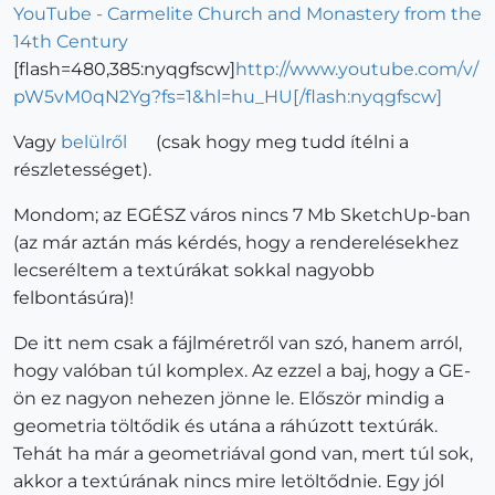
YouTube - Carmelite Church and Monastery from the
14th Century
[flash=480,385:nyqgfscw]
http://www.youtube.com/v/
pW5vM0qN2Yg?fs=1&hl=hu_HU[/flash:nyqgfscw]
Vagy
belülről
(csak hogy meg tudd ítélni a
részletességet).
Mondom; az EGÉSZ város nincs 7 Mb SketchUp-ban
(az már aztán más kérdés, hogy a renderelésekhez
lecseréltem a textúrákat sokkal nagyobb
felbontásúra)!
De itt nem csak a fájlméretről van szó, hanem arról,
hogy valóban túl komplex. Az ezzel a baj, hogy a GE-
ön ez nagyon nehezen jönne le. Először mindig a
geometria töltődik és utána a ráhúzott textúrák.
Tehát ha már a geometriával gond van, mert túl sok,
akkor a textúrának nincs mire letöltődnie. Egy jól