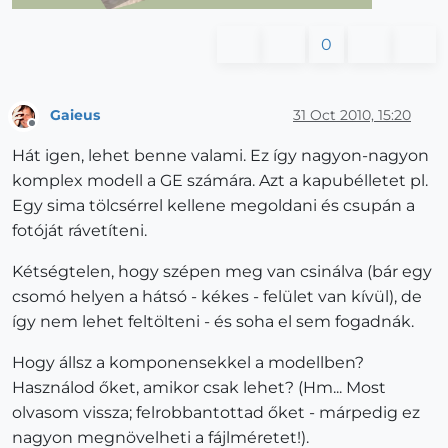
0
Gaieus
31 Oct 2010, 15:20
Offline
Hát igen, lehet benne valami. Ez így nagyon-nagyon
komplex modell a GE számára. Azt a kapubélletet pl.
Egy sima tölcsérrel kellene megoldani és csupán a
fotóját rávetíteni.
Kétségtelen, hogy szépen meg van csinálva (bár egy
csomó helyen a hátsó - kékes - felület van kívül), de
így nem lehet feltölteni - és soha el sem fogadnák.
Hogy állsz a komponensekkel a modellben?
Használod őket, amikor csak lehet? (Hm... Most
olvasom vissza; felrobbantottad őket - márpedig ez
nagyon megnövelheti a fájlméretet!).