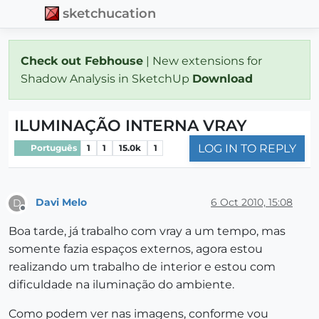
sketchucation
Check out Febhouse
| New extensions for
Shadow Analysis in SketchUp
Download
ILUMINAÇÃO INTERNA VRAY
LOG IN TO REPLY
Português
1
1
15.0k
1
Davi Melo
6 Oct 2010, 15:08
D
Offline
Boa tarde, já trabalho com vray a um tempo, mas
somente fazia espaços externos, agora estou
realizando um trabalho de interior e estou com
dificuldade na iluminação do ambiente.
Como podem ver nas imagens, conforme vou