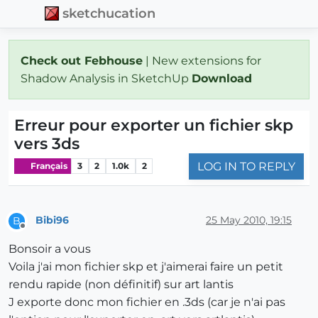
sketchucation
Check out Febhouse
| New extensions for
Shadow Analysis in SketchUp
Download
Erreur pour exporter un fichier skp
vers 3ds
LOG IN TO REPLY
Français
3
2
1.0k
2
Bibi96
25 May 2010, 19:15
B
Offline
Bonsoir a vous
Voila j'ai mon fichier skp et j'aimerai faire un petit
rendu rapide (non définitif) sur art lantis
J exporte donc mon fichier en .3ds (car je n'ai pas