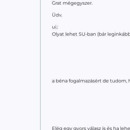
Grat mégegyszer.
Üdv.
ui.:
Olyat lehet SU-ban (bár leginkább
a béna fogalmazásért de tudom, 
Elég egy gyors válasz is és ha le