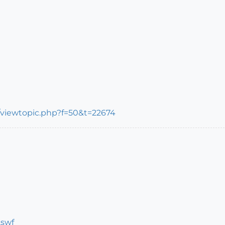
/viewtopic.php?f=50&t=22674
.swf