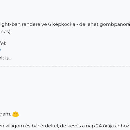
ght-ban renderelve 6 képkocka - de lehet gömbpanorámá
nes).
el:
/
is...
agam.
 világom és bár érdekel, de kevés a nap 24 órája ahho