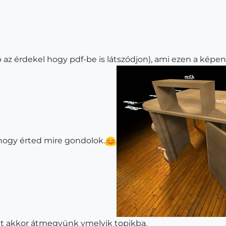
 az érdekel hogy pdf-be is látszódjon), ami ezen a képen 
hogy érted mire gondolok.
het akkor átmegyünk vmelyik topikba.