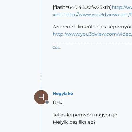
[flash=640,480:2fw25xth]
http://
xml=http://www.you3dview.com/flv
Az eredeti linkről teljes képernyőn
http://www.you3dview.com/video/
Gai...
Hegylakó
H
Üdv!
Offline
Teljes képernyőn nagyon jó.
Melyik bazilika ez?