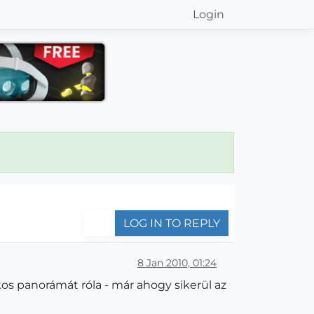
Login
LOG IN TO REPLY
8 Jan 2010, 01:24
kos panorámát róla - már ahogy sikerül az