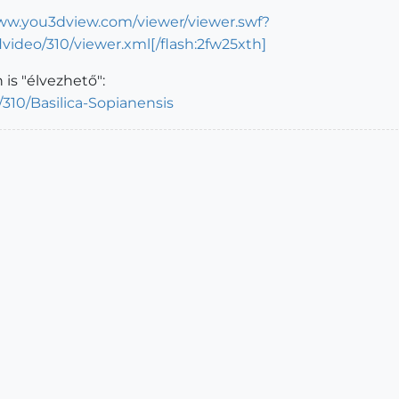
www.you3dview.com/viewer/viewer.swf?
ideo/310/viewer.xml[/flash:2fw25xth]
 is "élvezhető":
310/Basilica-Sopianensis