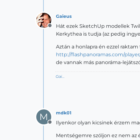
Gaieus
Hát ezek SketchUp modellek Twili
Offline
Kerkythea is tudja (az pedig ingye
Aztán a honlapra én ezzel raktam f
http://flashpanoramas.com/player
de vannak más panoráma-lejátszók 
Gai...
mdk01
M
Ilyenkor olyan kicsinek érzem m
Offline
Mentségemre szóljon ez nem az én