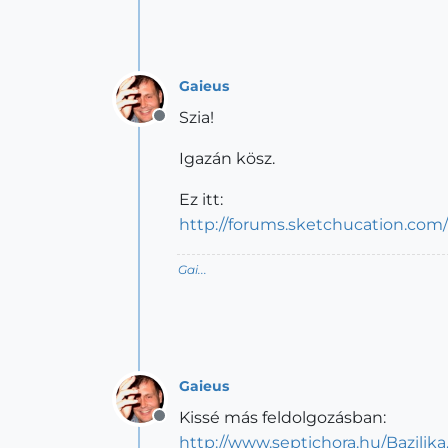
Gaieus
Szia!
Offline
Igazán kösz.
Ez itt:
http://forums.sketchucation.com
Gai...
Gaieus
Kissé más feldolgozásban:
Offline
http://www.septichora.hu/Bazilika