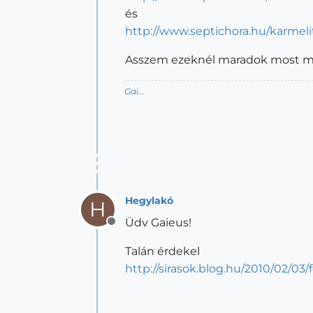
és
http://www.septichora.hu/karmeli
Asszem ezeknél maradok most már. E
Gai...
Hegylakó
H
Üdv Gaieus!
Offline
Talán érdekel
http://sirasok.blog.hu/2010/02/