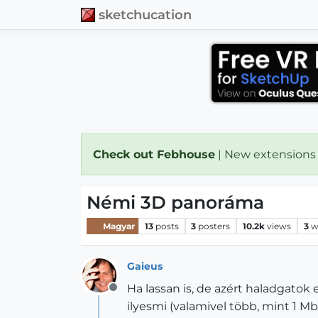
sketchucation
Check out Febhouse
| New extensions
Némi 3D panoráma
Magyar
13
posts
3
posters
10.2k
views
3
w
Gaieus
Ha lassan is, de azért haladgatok 
Offline
ilyesmi (valamivel több, mint 1 Mb