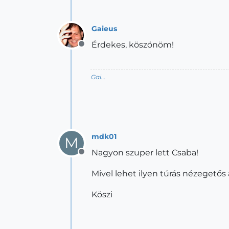
Gaieus
Érdekes, köszönöm!
Offline
Gai...
mdk01
M
Nagyon szuper lett Csaba!
Offline
Mivel lehet ilyen túrás nézegetős
Köszi