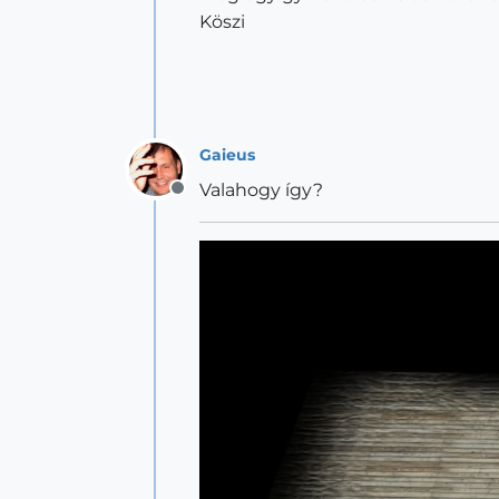
Köszi
Gaieus
Valahogy így?
Offline