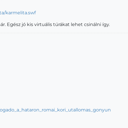
ta/karmelita.swf
gész jó kis virtuális túrákat lehet csinálni így.
03/fogado_a_hataron_romai_kori_utallomas_gonyun