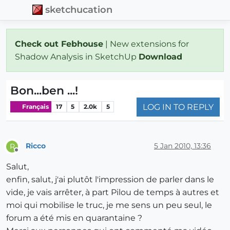
sketchucation
Check out Febhouse
| New extensions for
Shadow Analysis in SketchUp
Download
Bon...ben ...!
LOG IN TO REPLY
Français
17
5
2.0k
5
Ricco
5 Jan 2010, 13:36
R
Offline
Salut,
enfin, salut, j'ai plutôt l'impression de parler dans le
vide, je vais arrêter, à part Pilou de temps à autres et
moi qui mobilise le truc, je me sens un peu seul, le
forum a été mis en quarantaine ?