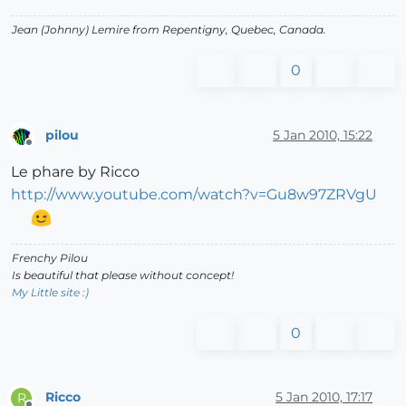
Jean (Johnny) Lemire from Repentigny, Quebec, Canada.
0
pilou
5 Jan 2010, 15:22
Offline
Le phare by Ricco
http://www.youtube.com/watch?v=Gu8w97ZRVgU
Frenchy Pilou
Is beautiful that please without concept!
My Little site :)
0
Ricco
5 Jan 2010, 17:17
R