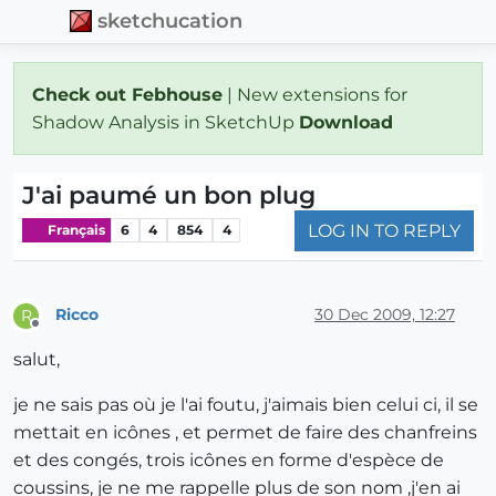
sketchucation
Check out Febhouse
| New extensions for
Shadow Analysis in SketchUp
Download
J'ai paumé un bon plug
LOG IN TO REPLY
Français
6
4
854
4
Ricco
30 Dec 2009, 12:27
R
Offline
salut,
je ne sais pas où je l'ai foutu, j'aimais bien celui ci, il se
mettait en icônes , et permet de faire des chanfreins
et des congés, trois icônes en forme d'espèce de
coussins, je ne me rappelle plus de son nom ,j'en ai