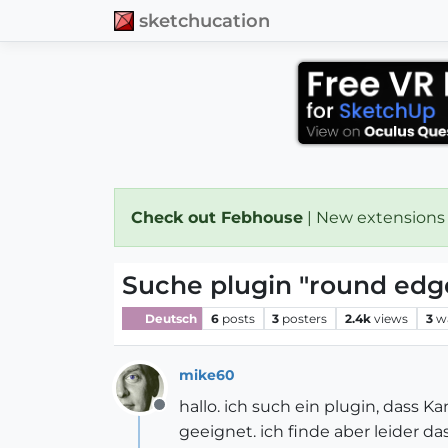
sketchucation
Check out Febhouse
| New extensions
Suche plugin "round edg
Deutsch
6
posts
3
posters
2.4k
views
3
w
mike60
hallo. ich such ein plugin, dass
Offline
geeignet. ich finde aber leider d