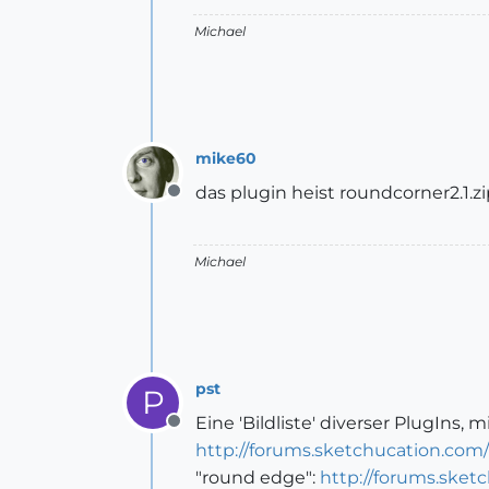
Michael
mike60
das plugin heist roundcorner2.1.zi
Offline
Michael
pst
P
Eine 'Bildliste' diverser PlugIns,
Offline
http://forums.sketchucation.com
"round edge":
http://forums.sket