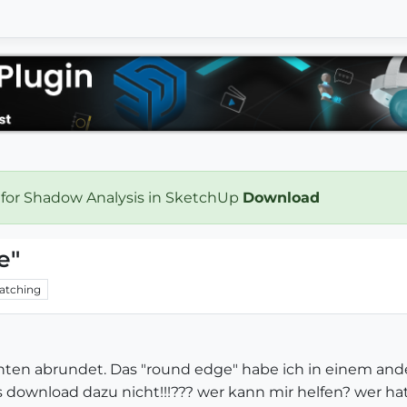
 for Shadow Analysis in SketchUp
Download
e"
atching
 Kanten abrundet. Das "round edge" habe ich in einem 
as download dazu nicht!!!??? wer kann mir helfen? wer h